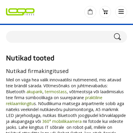
Nutikad tooted
Nutikad firmakingitused
Meil on väga hea valik innovaatilisi nutimeeneid, mis aitavad
teie brändil särada. Võtmesõnaks on juhtmevabadus:
Bluetooth
akupank
,
termostass
, võtmeotsija või laadimisalus
teie firma sümboolikaga on suurepärane
praktiline
reklaamkingitu
s. Nõudlikuma maitsega äripartnerile sobib aga
näiteks veekindel nutikäevõru pulsimonitoriga, A5 märkmik
LED järjehoidjaga, nutikas Bluetooth joogipudel kõrvaklappide
ja akupangaga või
360° mobiilikaamera
nii fotode kui videote
jaoks. Lahe kingitus IT sõbrale on robot-pall, millele on