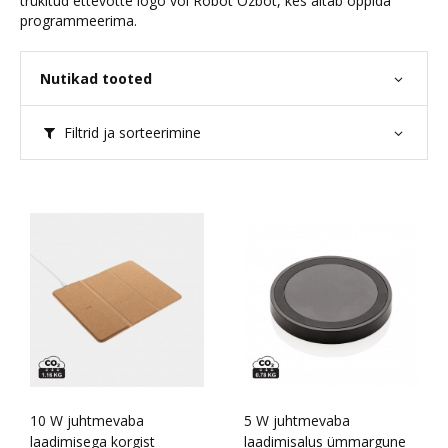
trükitud ettevõtte logo või Robot Ozbot, kes aitab õppida
programmeerima.
Nutikad tooted
Filtrid ja sorteerimine
10 W juhtmevaba
5 W juhtmevaba
laadimisega korgist
laadimisalus ümmargune