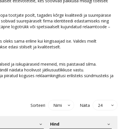
aalselt ettevõtetele, kes soovivad pakkuda midagi tõeliselt
oopa tootjate poolt, tagades kõrge kvaliteedi ja suurepärase
 sobivad suurepäraselt firma identiteedi edastamiseks ning
 täpne logotrükk või spetsiaalselt kujundatud relaamtoode –
 oleks sama eriline kui kingisaajad ise. Valides meilt
e edasi stiilselt ja kvaliteetselt.
lseid ja isikupäraseid meeneid, mis paistavad silma.
ndil näidata hoolivust jätkusuutlikkuse vastu.
ja piiratud koguses reklaamkingitusi erilisteks sündmusteks ja
Sorteeri
Näita