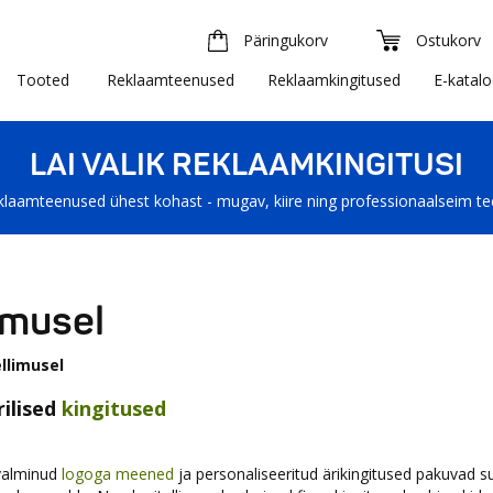
Päringukorv
Ostukorv
Tooted
Reklaamteenused
Reklaamkingitused
E-katal
LAI VALIK REKLAAMKINGITUSI
klaamteenused ühest kohast - mugav, kiire ning professionaalseim t
limusel
ellimusel
rilised
kingitused
valminud
logoga meened
ja personaliseeritud ärikingitused pakuvad 