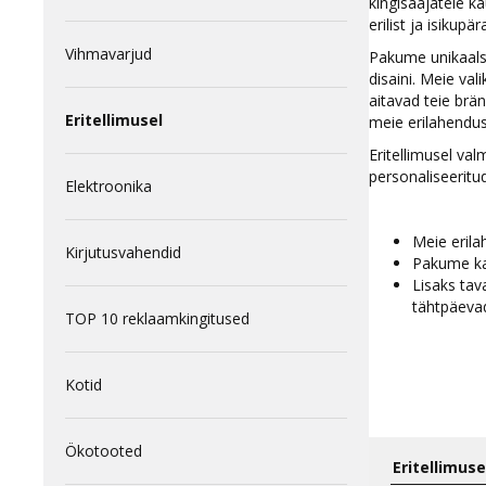
kingisaajatele k
erilist ja isikupä
Vihmavarjud
Pakume unikaalse
disaini. Meie vali
aitavad teie brän
Eritellimusel
meie erilahendus
Eritellimusel val
personaliseeritud
Elektroonika
Meie erila
Kirjutusvahendid
Pakume ka 
Lisaks tav
tähtpäeva
TOP 10 reklaamkingitused
Kotid
Ökotooted