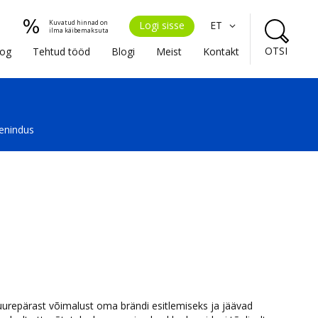
Kuvatud hinnad on
Logi sisse
ET
ilma käibemaksuta
OTSI
oog
Tehtud tööd
Blogi
Meist
Kontakt
eenindus
suurepärast võimalust oma brändi esitlemiseks ja jäävad