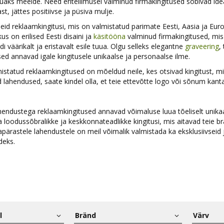
auaks meelde. Need eritellimusel valminud firmakingitused sobivad ide
rast, jättes positiivse ja püsiva mulje.
id reklaamkingitusi, mis on valmistatud parimate Eesti, Aasia ja Eur
kus on erilised Eesti disaini ja
käsitööna
valminud firmakingitused, mis
di väärikalt ja eristavalt esile tuua. Olgu selleks elegantne
graveering
,
ed annavad igale kingitusele unikaalse ja personaalse ilme.
mistatud reklaamkingitused on mõeldud neile, kes otsivad kingitust, mis
 lahendused, saate kindel olla, et teie ettevõtte logo või sõnum kantaks
hendustega reklaamkingitused annavad võimaluse luua tõeliselt unikaa
loodussõbralikke ja keskkonnateadlikke kingitusi, mis aitavad teie brä
apärastele lahendustele on meil võimalik valmistada ka eksklusiivseid 
deks.