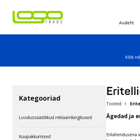
Avaleht
Kõik re
Eritel
Kategooriad
Tooted
Erit
Ägedad ja e
Loodussäästlikud reklaamkingitused
Erilahendusena 
Kuupakkumised