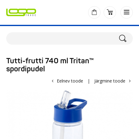
Tutti-frutti 740 ml Tritan™
spordipudel
Eelnev toode
|
Järgmine toode